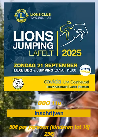
BBQ 11u
Inschrijven
50€ per persoon (kinderen tot 16j
25€)